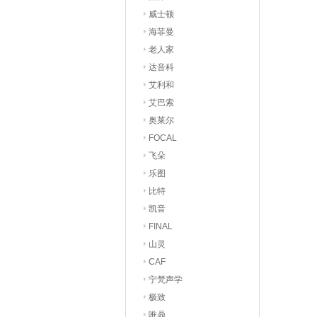
威士顿
海菲曼
老人家
达音科
艾利和
艾巴索
奥莱尔
FOCAL
飞朵
乐图
比特
凯音
FINAL
山灵
CAF
宁梵声学
极致
唯鼎