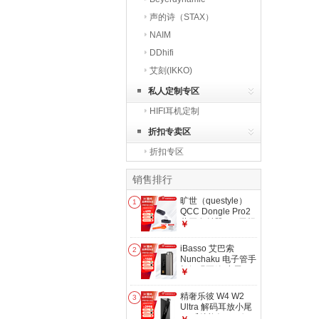
声的诗（STAX）
NAIM
DDhifi
艾刻(IKKO)
私人定制专区
HIFI耳机定制
折扣专卖区
折扣专区
销售排行
旷世（questyle）
1
QCC Dongle Pro2
蓝牙发射器HiFi无损
￥
LDAC音频适配器
QCC Dongle
iBasso 艾巴索
2
Pro2【蓝牙6.1】
Nunchaku 电子管手
机解码耳放 小尾巴
￥
低功耗大推力
Nunchaku 灰色
精奢乐彼 W4 W2
3
Ultra 解码耳放小尾
巴 乐彼旗舰HIFI便