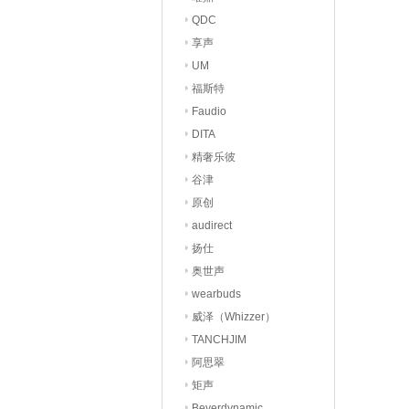
QDC
享声
UM
福斯特
Faudio
DITA
精奢乐彼
谷津
原创
audirect
扬仕
奥世声
wearbuds
威泽（Whizzer）
TANCHJIM
阿思翠
矩声
Beyerdynamic