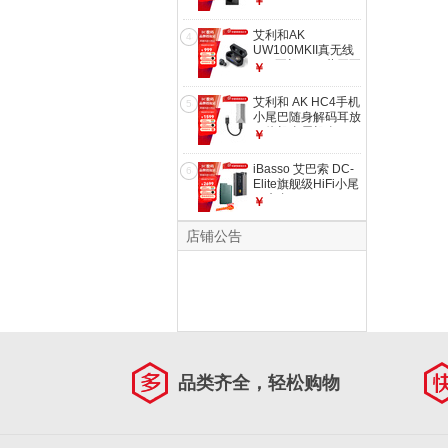
￥
携解码一体手机HiFi
W4
艾利和AK
4
UW100MKII真无线
HiFi耳机TWS蓝牙耳
￥
塞隔音降噪 黑色
艾利和 AK HC4手机
5
小尾巴随身解码耳放
一体机金属机身
￥
AKM4493芯片 国行
标配
iBasso 艾巴索 DC-
6
Elite旗舰级HiFi小尾
巴来自DX320MAX
￥
的解码芯片 DC-
Elite【赠皮套
店铺公告
+CB19】
品类齐全，轻松购物