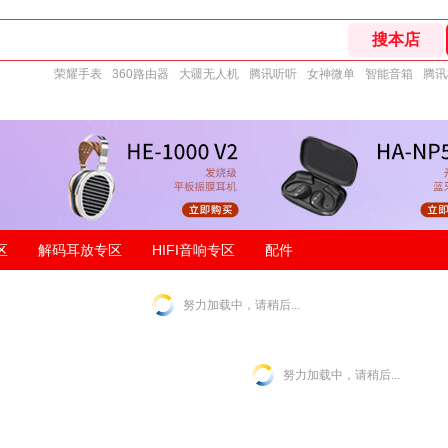
荣耀手表
360路由器
大疆无人机
腾讯听听
女神微单
智能音箱
腾讯
区
解码耳放专区
HIFI音响专区
配件
努力加载中，请稍后...
努力加载中，请稍后...