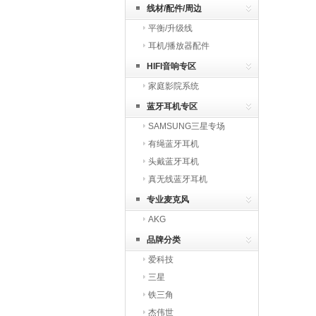
线材/配件/周边
平衡/升级线
耳机/播放器配件
HIFI音响专区
家庭影院系统
蓝牙耳机专区
SAMSUNG三星专场
有绳蓝牙耳机
头戴蓝牙耳机
真无线蓝牙耳机
专业麦克风
AKG
品牌分类
爱科技
三星
铁三角
杰伟世